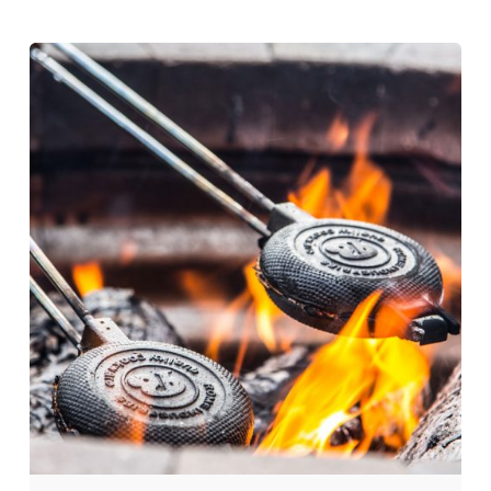
Posted
by
Evim
Çantada