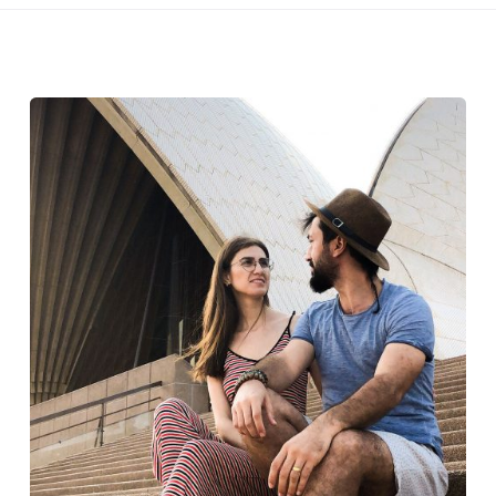
Posted
by
Evim
Çantada