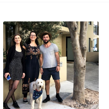
Posted
by
Evim
Çantada