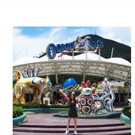
Posted
by
Evim
Çantada