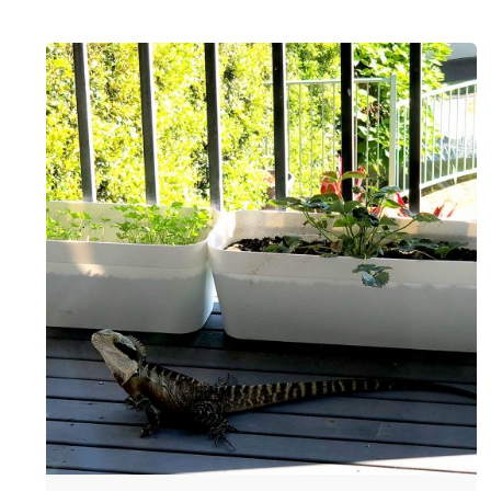
Posted
by
Evim
Çantada