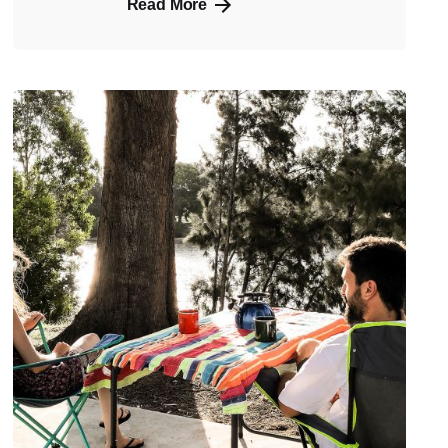
Read More
Posted
by
Evim
Çantada