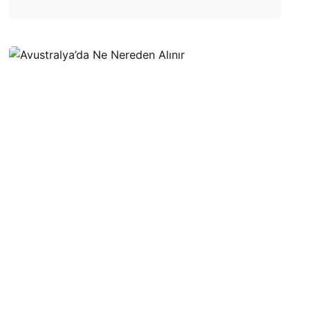
Posted
by
Evim
Çantada