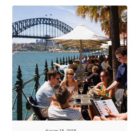
Posted
by
Evim
Çantada
Kasım 18, 2018