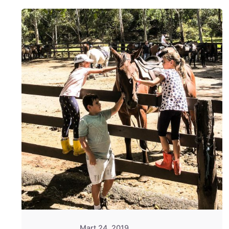
Posted
by
Evim
Çantada
Mart 24, 2019