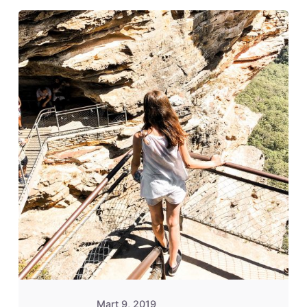
Posted
by
Evim
Çantada
Mart 9, 2019