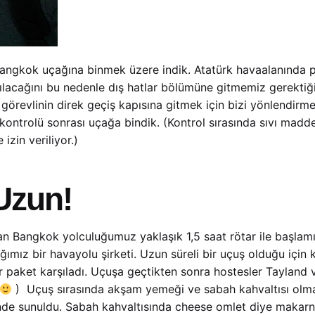
Bangkok uçağına binmek üzere indik. Atatürk havaalanında
lacağını bu nedenle dış hatlar bölümüne gitmemiz gerektiğin
görevlinin direk geçiş kapısına gitmek için bizi yönlendirmes
ntrolü sonrası uçağa bindik. (Kontrol sırasında sıvı maddel
izin veriliyor.)
Uzun!
n Bangkok yolculuğumuz yaklaşık 1,5 saat rötar ile başlamış 
ımız bir havayolu şirketi. Uzun süreli bir uçuş olduğu için 
ir paket karşıladı. Uçuşa geçtikten sonra hostesler Tayland 
) Uçuş sırasında akşam yemeği ve sabah kahvaltısı olmak
nde sunuldu. Sabah kahvaltısında cheese omlet diye makarna 