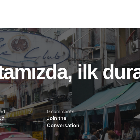
amızda, ilk dur
hed
0 comments
uz
Join the
7
Conversation