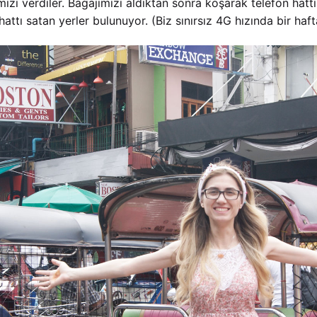
i verdiler. Bagajımızı aldıktan sonra koşarak telefon hattı 
attı satan yerler bulunuyor. (Biz sınırsız 4G hızında bir haft