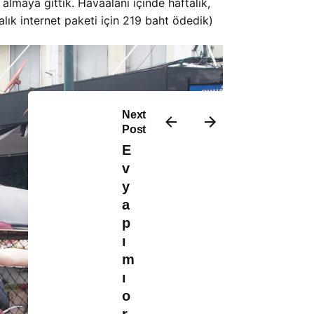
almaya gittik. Havaalanı içinde haftalık,
alık internet paketi için 219 baht ödedik)
Next
Post
E
v
y
a
p
ı
m
ı
o