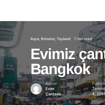
Asya
Rotamız
Tayland
7 min read
Evimiz çant
Bangkok
Author
Publis
Temm
Evim
4, 201
Çantada