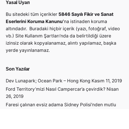
Yasal Uyarı
Bu sitedeki tüm içerikler
5846 Sayılı Fikir ve Sanat
Eserlerini Koruma Kanunu’
na istinaden koruma
altındadır. Buradaki hiçbir içerik (yazı, fotoğraf, video
vb.)
Site Kullanım Şartları
‘nda da belirtildiği üzere
izinsiz olarak kopyalanamaz, alıntı yapılamaz, başka
yerde yayınlanamaz.
Son Yazılar
Dev Lunapark; Ocean Park – Hong Kong
Kasım 11, 2019
Ford Territory’mizi Nasıl Campercar’a çevirdik?
Nisan
26, 2019
Faresi çalınan evsiz adama Sidney Polisi’nden mutlu
haber geldi!
Nisan 19, 2019
Avustralya Vizesini Nasıl Aldık?
Nisan 14, 2019
Avustralya’ya Öğrenci Vizesi Başvurusu Yapmadan