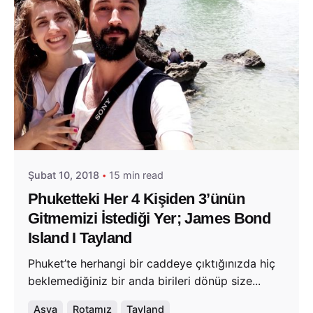
Posted by
Evim Çantada
Şubat 10, 2018
15 min read
Phuketteki Her 4 Kişiden 3’ünün
Gitmemizi İstediği Yer; James Bond
Island I Tayland
Phuket’te herhangi bir caddeye çıktığınızda hiç
beklemediğiniz bir anda birileri dönüp size...
Asya
Rotamız
Tayland