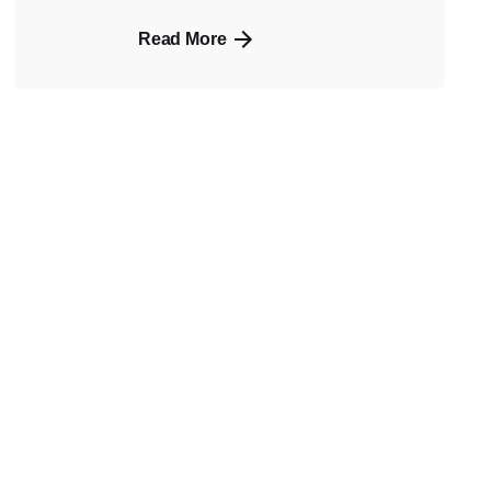
Read More