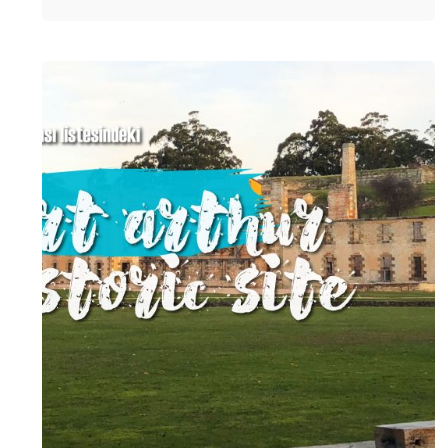
Posted
by
Evim
Çantada