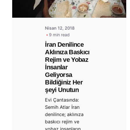
Nisan 12, 2018
9 min read
İran Denilince
Aklınıza Baskıcı
Rejim ve Yobaz
İnsanlar
Geliyorsa
Bildiğiniz Her
şeyi Unutun
Evi Çantasında:
Semih Atlar İran
denilince; aklınıza
baskıcı rejim ve
yobaz insanların...