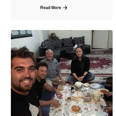
Read More
Posted
by
Evim
Çantada