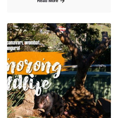
Read More
Posted
by
Evim
Çantada