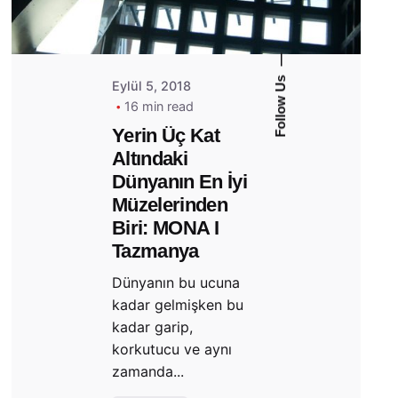
—
Follow Us
Eylül 5, 2018
16 min read
Yerin Üç Kat
Altındaki
Dünyanın En İyi
Müzelerinden
Biri: MONA I
Tazmanya
Dünyanın bu ucuna
kadar gelmişken bu
kadar garip,
korkutucu ve aynı
zamanda...