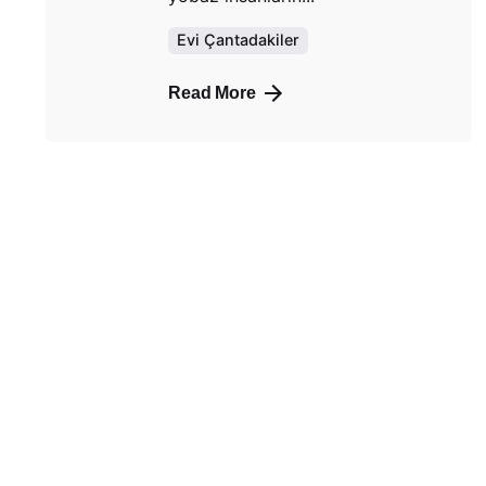
Evi Çantadakiler
Read More
Posted
by
Evim