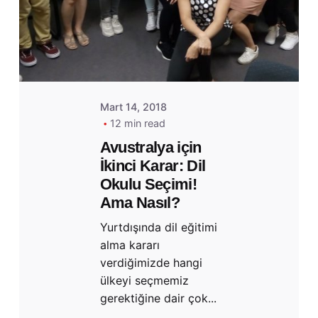
Çantada
Mart 14, 2018
12 min read
Avustralya için
İkinci Karar: Dil
Okulu Seçimi!
Ama Nasıl?
Yurtdışında dil eğitimi
alma kararı
verdiğimizde hangi
ülkeyi seçmemiz
gerektiğine dair çok...