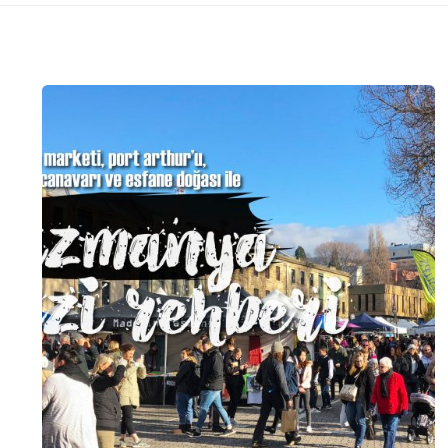
Posted
by
Evim
Çantada