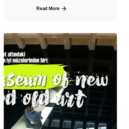
Read More
Posted
by
Evim
Çantada