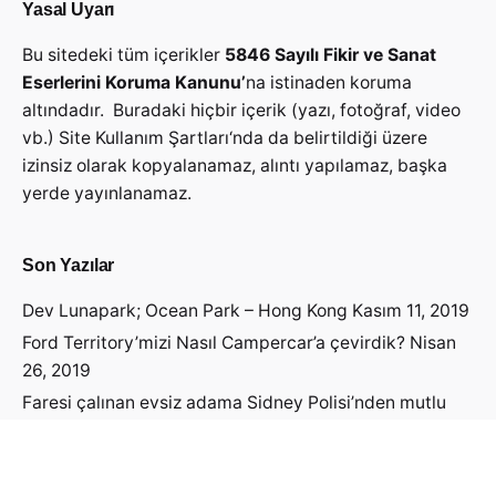
Yasal Uyarı
Bu sitedeki tüm içerikler
5846 Sayılı Fikir ve Sanat
Eserlerini Koruma Kanunu’
na istinaden koruma
altındadır. Buradaki hiçbir içerik (yazı, fotoğraf, video
vb.)
Site Kullanım Şartları
‘nda da belirtildiği üzere
izinsiz olarak kopyalanamaz, alıntı yapılamaz, başka
yerde yayınlanamaz.
Son Yazılar
Dev Lunapark; Ocean Park – Hong Kong
Kasım 11, 2019
Ford Territory’mizi Nasıl Campercar’a çevirdik?
Nisan
26, 2019
Faresi çalınan evsiz adama Sidney Polisi’nden mutlu
haber geldi!
Nisan 19, 2019
Avustralya Vizesini Nasıl Aldık?
Nisan 14, 2019
Avustralya’ya Öğrenci Vizesi Başvurusu Yapmadan