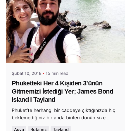
Posted by
Evim Çantada
Şubat 10, 2018
15 min read
Phuketteki Her 4 Kişiden 3’ünün
Gitmemizi İstediği Yer; James Bond
Island I Tayland
Phuket’te herhangi bir caddeye çıktığınızda hiç
beklemediğiniz bir anda birileri dönüp size...
Asya
Rotamız
Tayland