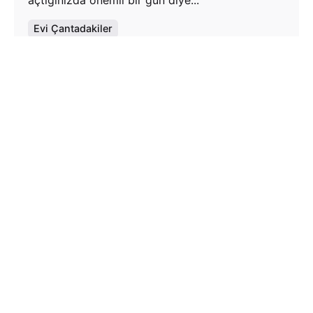
açtığınızda önemli bir gün diye...
Evi Çantadakiler
Read More
1
Yasal Uyarı
Bu sitedeki tüm içerikler
5846 Sayılı Fikir ve Sanat
Eserlerini Koruma Kanunu’
na istinaden koruma
altındadır. Buradaki hiçbir içerik (yazı, fotoğraf, video