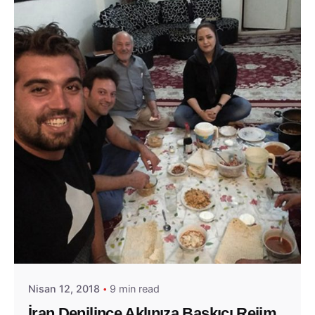
Posted by
Evim Çantada
Nisan 12, 2018
9 min read
İran Denilince Aklınıza Baskıcı Rejim