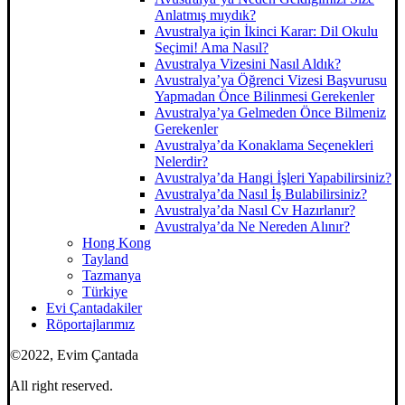
Anlatmış mıydık?
Avustralya için İkinci Karar: Dil Okulu
Seçimi! Ama Nasıl?
Avustralya Vizesini Nasıl Aldık?
Avustralya’ya Öğrenci Vizesi Başvurusu
Yapmadan Önce Bilinmesi Gerekenler
Avustralya’ya Gelmeden Önce Bilmeniz
Gerekenler
Avustralya’da Konaklama Seçenekleri
Nelerdir?
Avustralya’da Hangi İşleri Yapabilirsiniz?
Avustralya’da Nasıl İş Bulabilirsiniz?
Avustralya’da Nasıl Cv Hazırlanır?
Avustralya’da Ne Nereden Alınır?
Hong Kong
Tayland
Tazmanya
Türkiye
Evi Çantadakiler
Röportajlarımız
©2022, Evim Çantada
All right reserved.