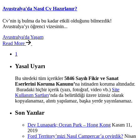
Avustralya'da Nasıl Cv Hazırlanır?
Cv’nin iş bulma da bu kadar etkili olduğunu bilmezdik!
Avustralya’yı öğrenci vizesinin...
Avustralya'da Yaşam
Read More
1
Yasal Uyarı
Bu sitedeki tüm içerikler
5846 Sayılı Fikir ve Sanat
Eserlerini Koruma Kanunu’
na istinaden koruma altındadır.
Buradaki hiçbir içerik (yazı, fotoğraf, video vb.)
Site
Kullanım Şartları
‘nda da belirtildiği üzere izinsiz olarak
kopyalanamaz, alıntı yapılamaz, başka yerde yayınlanamaz.
Son Yazılar
Dev Lunapark; Ocean Park – Hong Kong
Kasım 11,
2019
Ford Territory’mizi Nasıl Campercar’a çevirdik?
Nisan