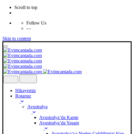
Scroll to top
Follow Us
—
Skip to content
Hikayemiz
Rotamız
Avustralya
Avustralya’da Kamp
Avustralya’da Yaşam
Avustralya’ya Neden Geldiğimizi Size