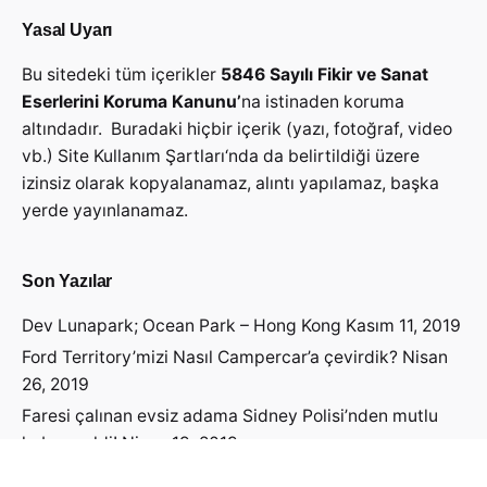
Yasal Uyarı
Bu sitedeki tüm içerikler
5846 Sayılı Fikir ve Sanat
Eserlerini Koruma Kanunu’
na istinaden koruma
altındadır. Buradaki hiçbir içerik (yazı, fotoğraf, video
vb.)
Site Kullanım Şartları
‘nda da belirtildiği üzere
izinsiz olarak kopyalanamaz, alıntı yapılamaz, başka
yerde yayınlanamaz.
Son Yazılar
Dev Lunapark; Ocean Park – Hong Kong
Kasım 11, 2019
Ford Territory’mizi Nasıl Campercar’a çevirdik?
Nisan
26, 2019
Faresi çalınan evsiz adama Sidney Polisi’nden mutlu
haber geldi!
Nisan 19, 2019
Avustralya Vizesini Nasıl Aldık?
Nisan 14, 2019