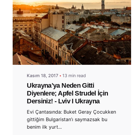
Posted by
Evim Çantada
Kasım 18, 2017
13 min read
Ukrayna’ya Neden Gitti
Diyenlere; Apfel Strudel İçin
Dersiniz! - Lviv I Ukrayna
Evi Çantasında: Buket Geray Çocukken
gittiğim Bulgaristan’ı saymazsak bu
benim ilk yurt...