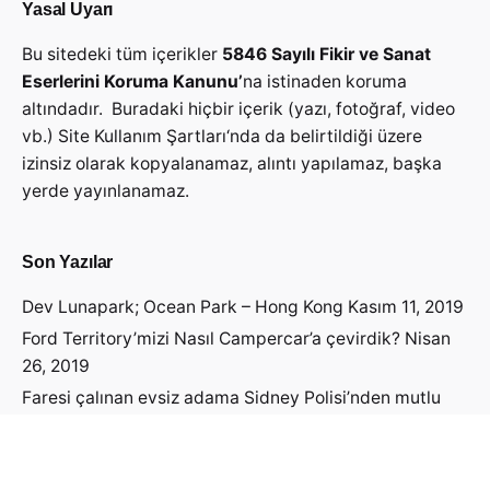
Yasal Uyarı
Bu sitedeki tüm içerikler
5846 Sayılı Fikir ve Sanat
Eserlerini Koruma Kanunu’
na istinaden koruma
altındadır. Buradaki hiçbir içerik (yazı, fotoğraf, video
vb.)
Site Kullanım Şartları
‘nda da belirtildiği üzere
izinsiz olarak kopyalanamaz, alıntı yapılamaz, başka
yerde yayınlanamaz.
Son Yazılar
Dev Lunapark; Ocean Park – Hong Kong
Kasım 11, 2019
Ford Territory’mizi Nasıl Campercar’a çevirdik?
Nisan
26, 2019
Faresi çalınan evsiz adama Sidney Polisi’nden mutlu
haber geldi!
Nisan 19, 2019
Avustralya Vizesini Nasıl Aldık?
Nisan 14, 2019
Avustralya’ya Öğrenci Vizesi Başvurusu Yapmadan