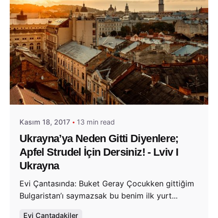
Posted by
Evim Çantada
Kasım 18, 2017
13 min read
Ukrayna’ya Neden Gitti Diyenlere;
Apfel Strudel İçin Dersiniz! - Lviv I
Ukrayna
Evi Çantasında: Buket Geray Çocukken gittiğim
Bulgaristan’ı saymazsak bu benim ilk yurt...
Evi Çantadakiler