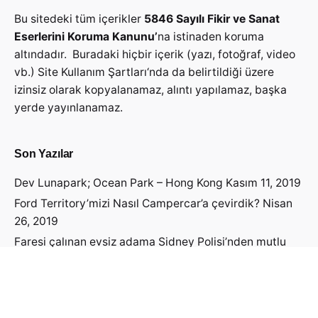
Bu sitedeki tüm içerikler
5846 Sayılı Fikir ve Sanat
Eserlerini Koruma Kanunu’
na istinaden koruma
altındadır. Buradaki hiçbir içerik (yazı, fotoğraf, video
vb.)
Site Kullanım Şartları
‘nda da belirtildiği üzere
izinsiz olarak kopyalanamaz, alıntı yapılamaz, başka
yerde yayınlanamaz.
Son Yazılar
Dev Lunapark; Ocean Park – Hong Kong
Kasım 11, 2019
Ford Territory’mizi Nasıl Campercar’a çevirdik?
Nisan
26, 2019
Faresi çalınan evsiz adama Sidney Polisi’nden mutlu
haber geldi!
Nisan 19, 2019
Avustralya Vizesini Nasıl Aldık?
Nisan 14, 2019
Avustralya’ya Öğrenci Vizesi Başvurusu Yapmadan