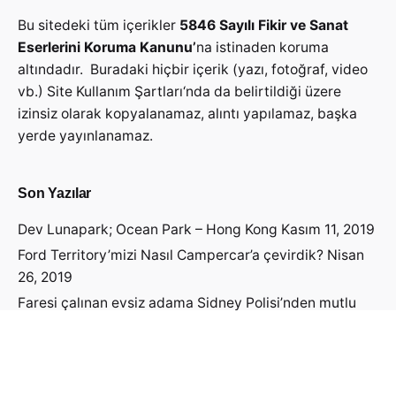
Bu sitedeki tüm içerikler
5846 Sayılı Fikir ve Sanat
Eserlerini Koruma Kanunu’
na istinaden koruma
altındadır. Buradaki hiçbir içerik (yazı, fotoğraf, video
vb.)
Site Kullanım Şartları
‘nda da belirtildiği üzere
izinsiz olarak kopyalanamaz, alıntı yapılamaz, başka
yerde yayınlanamaz.
Son Yazılar
Dev Lunapark; Ocean Park – Hong Kong
Kasım 11, 2019
Ford Territory’mizi Nasıl Campercar’a çevirdik?
Nisan
26, 2019
Faresi çalınan evsiz adama Sidney Polisi’nden mutlu
haber geldi!
Nisan 19, 2019
Avustralya Vizesini Nasıl Aldık?
Nisan 14, 2019
Avustralya’ya Öğrenci Vizesi Başvurusu Yapmadan