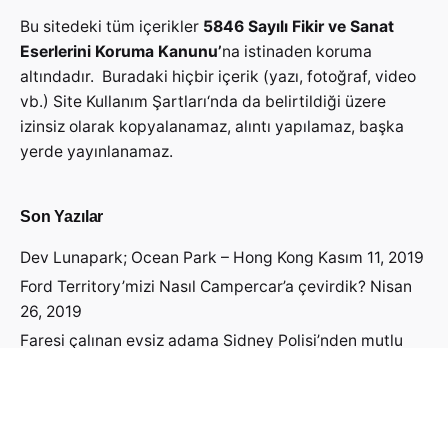
Bu sitedeki tüm içerikler
5846 Sayılı Fikir ve Sanat
Eserlerini Koruma Kanunu’
na istinaden koruma
altındadır. Buradaki hiçbir içerik (yazı, fotoğraf, video
vb.)
Site Kullanım Şartları
‘nda da belirtildiği üzere
izinsiz olarak kopyalanamaz, alıntı yapılamaz, başka
yerde yayınlanamaz.
Son Yazılar
Dev Lunapark; Ocean Park – Hong Kong
Kasım 11, 2019
Ford Territory’mizi Nasıl Campercar’a çevirdik?
Nisan
26, 2019
Faresi çalınan evsiz adama Sidney Polisi’nden mutlu
haber geldi!
Nisan 19, 2019
Avustralya Vizesini Nasıl Aldık?
Nisan 14, 2019
Avustralya’ya Öğrenci Vizesi Başvurusu Yapmadan