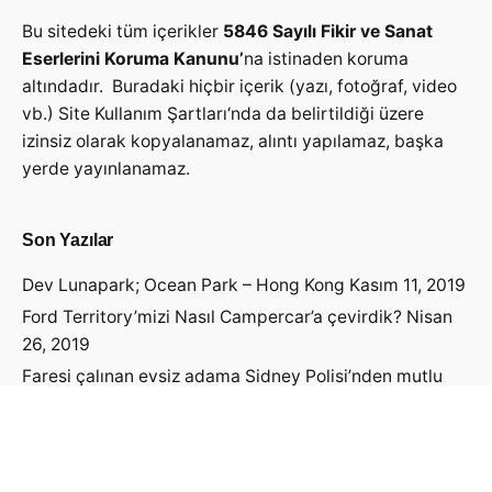
Bu sitedeki tüm içerikler
5846 Sayılı Fikir ve Sanat
Eserlerini Koruma Kanunu’
na istinaden koruma
altındadır. Buradaki hiçbir içerik (yazı, fotoğraf, video
vb.)
Site Kullanım Şartları
‘nda da belirtildiği üzere
izinsiz olarak kopyalanamaz, alıntı yapılamaz, başka
yerde yayınlanamaz.
Son Yazılar
Dev Lunapark; Ocean Park – Hong Kong
Kasım 11, 2019
Ford Territory’mizi Nasıl Campercar’a çevirdik?
Nisan
26, 2019
Faresi çalınan evsiz adama Sidney Polisi’nden mutlu
haber geldi!
Nisan 19, 2019
Avustralya Vizesini Nasıl Aldık?
Nisan 14, 2019
Avustralya’ya Öğrenci Vizesi Başvurusu Yapmadan