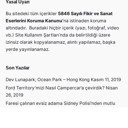
Yasal Uyarı
Bu sitedeki tüm içerikler
5846 Sayılı Fikir ve Sanat
Eserlerini Koruma Kanunu’
na istinaden koruma
altındadır. Buradaki hiçbir içerik (yazı, fotoğraf, video
vb.)
Site Kullanım Şartları
‘nda da belirtildiği üzere
izinsiz olarak kopyalanamaz, alıntı yapılamaz, başka
yerde yayınlanamaz.
Son Yazılar
Dev Lunapark; Ocean Park – Hong Kong
Kasım 11, 2019
Ford Territory’mizi Nasıl Campercar’a çevirdik?
Nisan
26, 2019
Faresi çalınan evsiz adama Sidney Polisi’nden mutlu
haber geldi!
Nisan 19, 2019
Avustralya Vizesini Nasıl Aldık?
Nisan 14, 2019
Avustralya’ya Öğrenci Vizesi Başvurusu Yapmadan