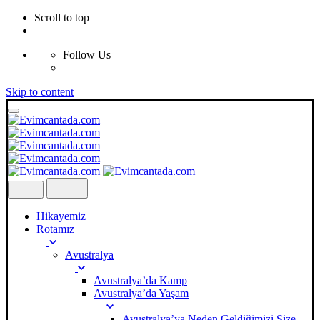
Scroll to top
Follow Us
—
Skip to content
Hikayemiz
Rotamız
Avustralya
Avustralya’da Kamp
Avustralya’da Yaşam
Avustralya’ya Neden Geldiğimizi Size