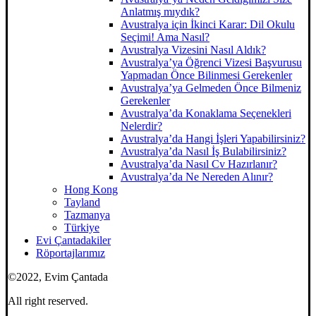
Anlatmış mıydık?
Avustralya için İkinci Karar: Dil Okulu
Seçimi! Ama Nasıl?
Avustralya Vizesini Nasıl Aldık?
Avustralya’ya Öğrenci Vizesi Başvurusu
Yapmadan Önce Bilinmesi Gerekenler
Avustralya’ya Gelmeden Önce Bilmeniz
Gerekenler
Avustralya’da Konaklama Seçenekleri
Nelerdir?
Avustralya’da Hangi İşleri Yapabilirsiniz?
Avustralya’da Nasıl İş Bulabilirsiniz?
Avustralya’da Nasıl Cv Hazırlanır?
Avustralya’da Ne Nereden Alınır?
Hong Kong
Tayland
Tazmanya
Türkiye
Evi Çantadakiler
Röportajlarımız
©2022, Evim Çantada
All right reserved.