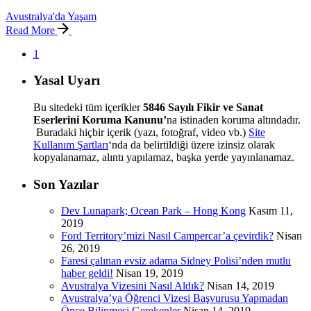
Avustralya'da Yaşam
Read More
1
Yasal Uyarı
Bu sitedeki tüm içerikler
5846 Sayılı Fikir ve Sanat
Eserlerini Koruma Kanunu’
na istinaden koruma altındadır.
Buradaki hiçbir içerik (yazı, fotoğraf, video vb.)
Site
Kullanım Şartları
‘nda da belirtildiği üzere izinsiz olarak
kopyalanamaz, alıntı yapılamaz, başka yerde yayınlanamaz.
Son Yazılar
Dev Lunapark; Ocean Park – Hong Kong
Kasım 11,
2019
Ford Territory’mizi Nasıl Campercar’a çevirdik?
Nisan
26, 2019
Faresi çalınan evsiz adama Sidney Polisi’nden mutlu
haber geldi!
Nisan 19, 2019
Avustralya Vizesini Nasıl Aldık?
Nisan 14, 2019
Avustralya’ya Öğrenci Vizesi Başvurusu Yapmadan
Önce Bilinmesi Gerekenler
Nisan 14, 2019